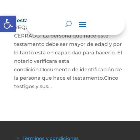
Abrir barra de herramientas
Testamento Cerrado
REQUISITOS PARA EL TESTAMENTO
CERRADO: La persona que hace este
testamento debe ser mayor de edad y por
lo tanto está en capacidad para hacerlo. El
notario verificara esta
condición.Documento de identificación de
la persona que hace el testamento.Cinco
testigos y sus...
Términos y condiciones