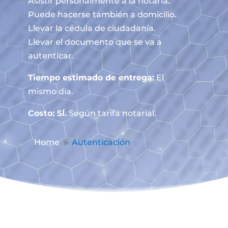
Asistir personalmente a la notaría.
Puede hacerse también a domicilio.
Llevar la cédula de ciudadanía.
Llevar el documento que se va a
autenticar.
Tiempo estimado de entrega:
El
mismo día.
Costo: SÍ.
Según tarifa notarial.
Home
Autenticación
9