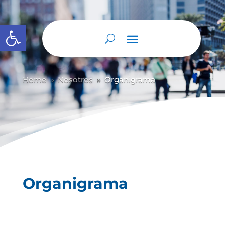
Abrir barra de herramientas
Home
Nosotros
Organigrama
9
9
Organigrama