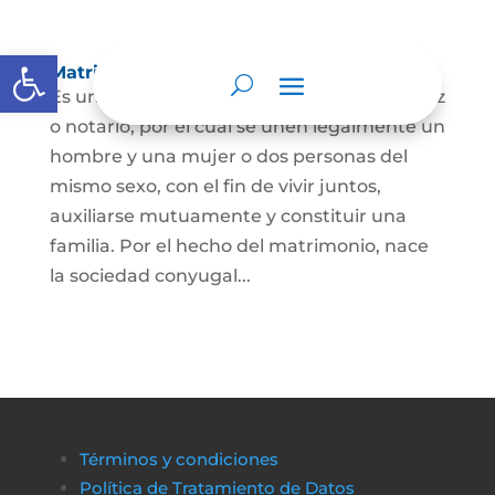
Abrir barra de herramientas
Matrimonio Civil
Es un contrato solemne celebrado ante juez
o notario, por el cual se unen legalmente un
hombre y una mujer o dos personas del
mismo sexo, con el fin de vivir juntos,
auxiliarse mutuamente y constituir una
familia. Por el hecho del matrimonio, nace
la sociedad conyugal...
Términos y condiciones
Política de Tratamiento de Datos