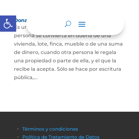
Abrir barra de herramientas
Donación
Es uno de los contratos cuyo fin es que una
persona se convierta en dueña de una
vivienda, lote, finca, mueble o de una suma
de dinero, cuando otra persona le regala
una propiedad o parte de ella, y el que la
recibe la acepta. Sólo se hace por escritura
pública,...
Términos y condiciones
Política de Tratamiento de Datos