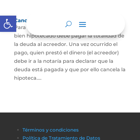
Abrir barra de herramientas
Cancelación de Hipoteca
Para cancelar una hipoteca, el dueño del
bien hipotecado debe pagar la totalidad de
la deuda al acreedor. Una vez ocurrido el
pago, quien prestó el dinero (el acreedor)
debe ir a la notaría para declarar que la
deuda está pagada y que por ello cancela la
hipoteca....
Términos y condiciones
Política de Tratamiento de Datos