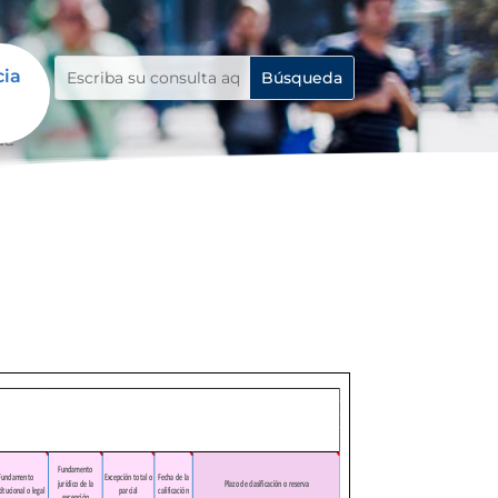
cia
da