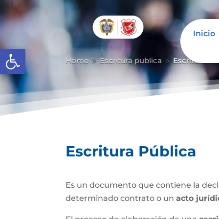
Inicio
Abrir barra de herramientas
Home
Escritura publica
Escritura Pú
9
9
Escritura Pública
Es un documento que contiene la decla
determinado contrato o un
acto juríd